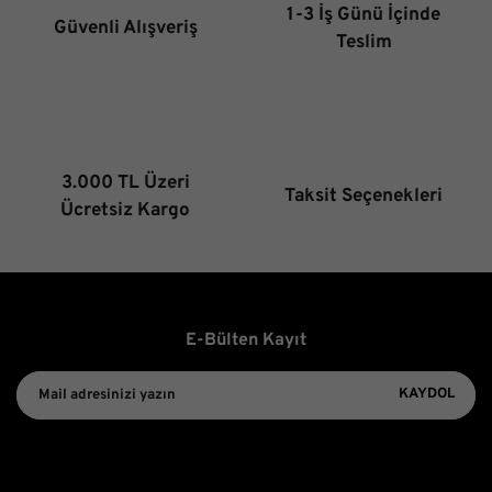
1-3 İş Günü İçinde
Güvenli Alışveriş
Ürün fiyatı diğer sitelerden daha pahalı.
Teslim
Bu ürüne benzer farklı alternatifler olmalı.
3.000 TL Üzeri
Taksit Seçenekleri
Gönder
Ücretsiz Kargo
E-Bülten Kayıt
KAYDOL