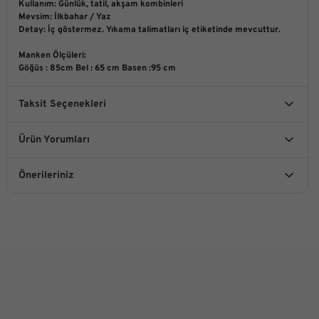
Kullanım: Günlük, tatil, akşam kombinleri
Mevsim: İlkbahar / Yaz
Detay: İç göstermez. Yıkama talimatları iç etiketinde mevcuttur.
Manken Ölçüleri
:
Göğüs : 85cm Bel : 65 cm Basen :95 cm
Taksit Seçenekleri
Ürün Yorumları
Önerileriniz
Bu ürüne ilk yorumu siz yapın!
Bu ürünün fiyat bilgisi, resim, ürün açıklamalarında ve diğer
konularda yetersiz gördüğünüz noktaları öneri formunu
kullanarak tarafımıza iletebilirsiniz.
Yorum Yaz
Görüş ve önerileriniz için teşekkür ederiz.
Ürün resmi kalitesiz, bozuk veya görüntülenemiyor.
Ürün açıklamasında eksik bilgiler bulunuyor.
Ürün bilgilerinde hatalar bulunuyor.