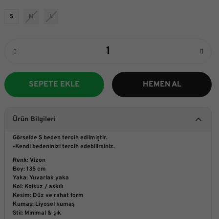
S
M
L
SEPETE EKLE
HEMEN AL
Ürün Bilgileri
Görselde S beden tercih edilmiştir.
-Kendi bedeninizi tercih edebilirsiniz.
Renk: Vizon
Boy: 135 cm
Yaka: Yuvarlak yaka
Kol: Kolsuz / askılı
Kesim: Düz ve rahat form
Kumaş: Liyosel kumaş
Stil: Minimal & şık