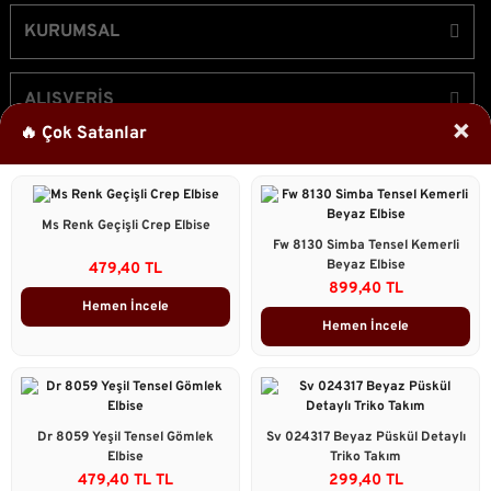
KURUMSAL
ALIŞVERİŞ
×
🔥 Çok Satanlar
ÜYELİK
Ms Renk Geçişli Crep Elbise
Bizi Takip Edin!
Fw 8130 Simba Tensel Kemerli
Beyaz Elbise
479,40 TL
899,40 TL
Hemen İncele
Hemen İncele
2023 © Caddstore Tüm Hakları Saklıdır.
Kredi kartı bilgileriniz 256bit SSL sertifikası ile korunmaktadır.
ile
ideasoft
e-
Dr 8059 Yeşil Tensel Gömlek
Sv 024317 Beyaz Püskül Detaylı
hazırlandı.
ticaret
Elbise
Triko Takım
Çok Satanlar
paketleri
479,40 TL TL
299,40 TL