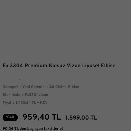
Fp 3304 Premium Kolsuz Vizon Liyosel Elbise
Kategori
Yeni Gelenler
,
Üst Giyim
,
Elbise
Stok Kodu
Fp3304vizon
Fiyat
1.453,64 TL + KDV
959,40 TL
1.599,00 TL
%40
90,06 TL den başlayan taksitlerle!