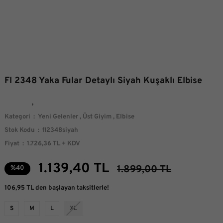
Fl 2348 Yaka Fular Detaylı Siyah Kuşaklı Elbise
Kategori
Yeni Gelenler
,
Üst Giyim
,
Elbise
Stok Kodu
fl2348siyah
Fiyat
1.726,36 TL + KDV
1.139,40 TL
1.899,00 TL
%40
106,95 TL den başlayan taksitlerle!
S
M
L
XL