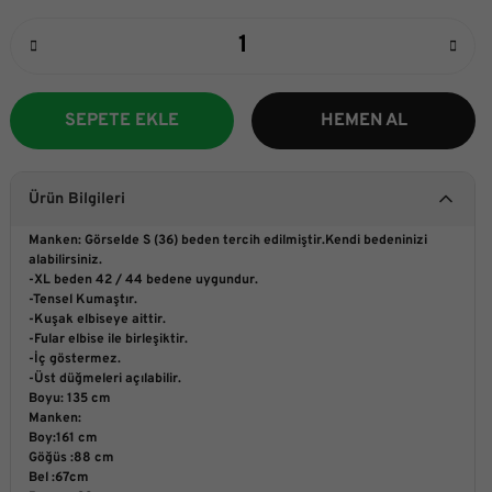
SEPETE EKLE
HEMEN AL
Ürün Bilgileri
Manken: Görselde S (36) beden tercih edilmiştir.Kendi bedeninizi
alabilirsiniz.
-XL beden 42 / 44 bedene uygundur.
-Tensel Kumaştır.
-Kuşak elbiseye aittir.
-Fular elbise ile birleşiktir.
-İç göstermez.
-Üst düğmeleri açılabilir.
Boyu: 135 cm
Manken:
Boy:161 cm
Göğüs :88 cm
Bel :67cm