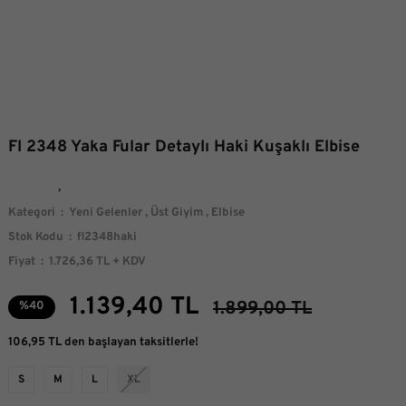
Fl 2348 Yaka Fular Detaylı Haki Kuşaklı Elbise
Kategori
Yeni Gelenler
,
Üst Giyim
,
Elbise
Stok Kodu
fl2348haki
Fiyat
1.726,36 TL + KDV
1.139,40 TL
1.899,00 TL
%40
106,95 TL den başlayan taksitlerle!
S
M
L
XL