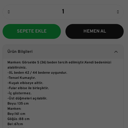
SEPETE EKLE
HEMEN AL
Ürün Bilgileri
Manken: Görselde S (36) beden tercih edilmiştir.Kendi bedeninizi
alabilirsiniz.
-XL beden 42 / 44 bedene uygundur.
-Tensel Kumaştır.
-Kuşak elbiseye aittir.
-Fular elbise ile birleşiktir.
-İç göstermez.
-Üst düğmeleri açılabilir.
Boyu: 135 cm
Manken:
Boy:161 cm
Göğüs :88 cm
Bel :67cm