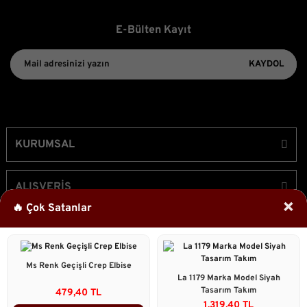
E-Bülten Kayıt
KAYDOL
KURUMSAL
ALIŞVERİŞ
×
🔥 Çok Satanlar
ÜYELİK
Ms Renk Geçişli Crep Elbise
Bizi Takip Edin!
La 1179 Marka Model Siyah
Tasarım Takım
479,40 TL
1.319,40 TL