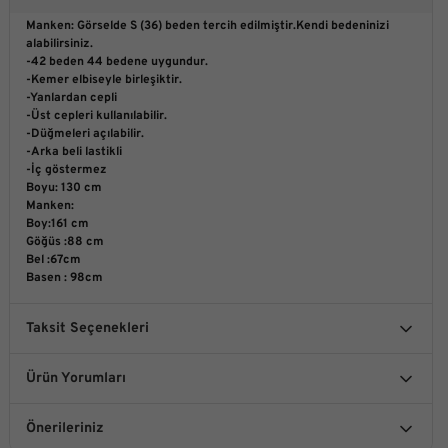
Manken: Görselde S (36) beden tercih edilmiştir.Kendi bedeninizi
alabilirsiniz.
-42 beden 44 bedene uygundur.
-Kemer elbiseyle birleşiktir.
-Yanlardan cepli
-Üst cepleri kullanılabilir.
-Düğmeleri açılabilir.
-Arka beli lastikli
-İç göstermez
Boyu: 130 cm
Manken:
Boy:161 cm
Göğüs :88 cm
Bel :67cm
Basen : 98cm
Taksit Seçenekleri
Ürün Yorumları
Önerileriniz
Bu ürüne ilk yorumu siz yapın!