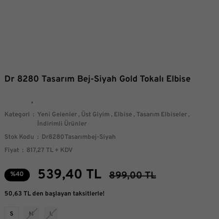
Dr 8280 Tasarım Bej-Siyah Gold Tokalı Elbise
Kategori
Yeni Gelenler
,
Üst Giyim
,
Elbise
,
Tasarım Elbiseler
,
İndirimli Ürünler
Stok Kodu
Dr8280Tasarımbej-Siyah
Fiyat
817,27 TL + KDV
539,40 TL
899,00 TL
%40
50,63 TL den başlayan taksitlerle!
S
M
L