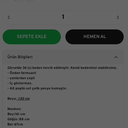
SEPETE EKLE
HEMEN AL
Ürün Bilgileri
Görselde 36 (s) beden tercih edilmiştir. Kendi bedeninizi alabilirsiniz.
- Önden fermuarlı
- yanlardan cepli
- İç göstermez.
- Alt poplin ust çelik penye kumaştır.
Boyu:
:130 cm
Manken:
Boy:161 cm
Göğüs :88 cm
Bel :67cm