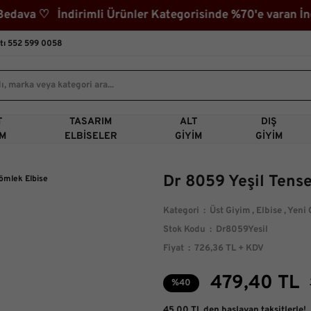
va ♡ İndirimli Ürünler Kategorisinde %70'e varan İndi
tı 552 599 0058
T
TASARIM
ALT
DIŞ
IM
ELBISELER
GIYIM
GIYIM
Dr 8059 Yeşil Tense
Kategori
Üst Giyim
,
Elbise
,
Yeni 
Stok Kodu
Dr8059Yesil
Fiyat
726,36 TL + KDV
479,40 TL
%40
45,00 TL den başlayan taksitlerle!