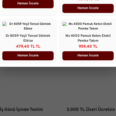
Göğüs :88 cm
Hemen İncele
Bel :67cm
Hemen İncele
Basen : 98cm
Taksit Seçenekleri
Dr 8059 Yeşil Tensel Gömlek
Ms 4000 Pamuk Keten Etekli
Ürün Yorumları
Elbise
Pembe Takım
479,40 TL TL
959,40 TL
Önerileriniz
Hemen İncele
Hemen İncele
B
Bu ürünün fiyat bilgisi, resim, 
gördüğünüz noktaları öneri form
Görüş ve önerileriniz için teşekk
Ürün resmi kalitesiz, bozuk 
Ürün açıklamasında eksik bilg
Ürün bilgilerinde hatalar bulu
 İş Günü İçinde Teslim
3.000 TL Üzeri Ücretsiz
Ürün fiyatı diğer sitelerden d