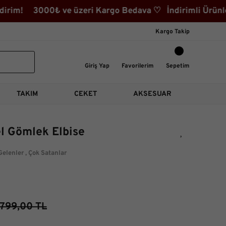
rim! 3000₺ ve üzeri Kargo Bedava ♡ İndirimli Ürünler K
Kargo Takip
Giriş Yap
Favorilerim
Sepetim
TAKIM
CEKET
AKSESUAR
l Gömlek Elbise
Gelenler
,
Çok Satanlar
799,00 TL