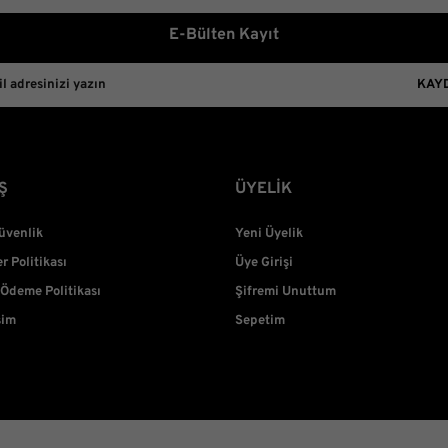
Bu ürüne benzer farklı alterna
E-Bülten Kayıt
KAY
Ş
ÜYELİK
Güvenlik
Yeni Üyelik
er Politikası
Üye Girişi
 Ödeme Politikası
Şifremi Unuttum
şim
Sepetim