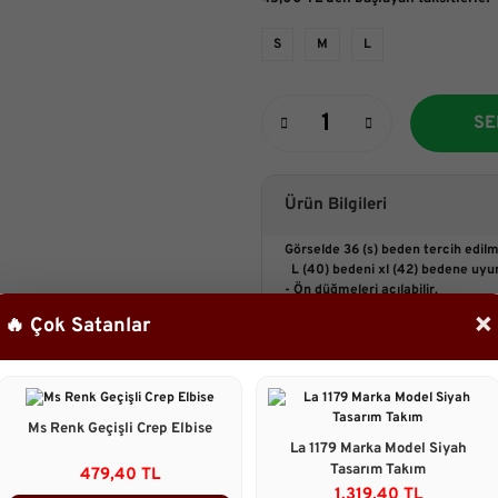
S
M
L
SE
Ürün Bilgileri
Görselde 36 (s) beden tercih edilmi
L (40) bedeni xl (42) bedene uyu
- Ön düğmeleri açılabilir.
- yumuşak dokuda
×
🔥 Çok Satanlar
- İç göstermez.
- Yanlardan cepli
- Kendi kumaşından kuşaklı
-
tensel Yıkamalı
kumaş
Ms Renk Geçişli Crep Elbise
Boyu:
:125 cm
La 1179 Marka Model Siyah
Tasarım Takım
Manken:
479,40 TL
Boy:161 cm
1.319,40 TL