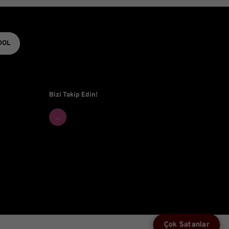
tifler olmalı.
DOL
Gönder
Bizi Takip Edin!
Çok Satanlar