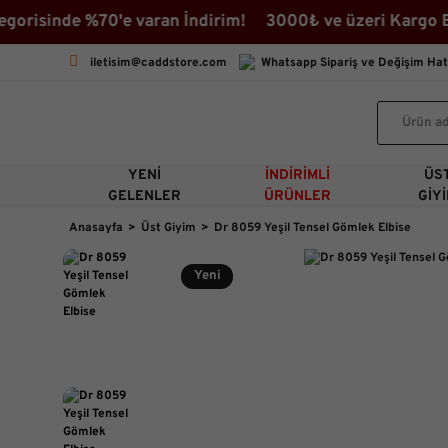
isinde %70'e varan İndirim! 3000₺ ve üzeri Kargo Beda
iletisim@caddstore.com
Whatsapp Sipariş ve Değişim Hat
YENI
İNDIRIMLI
ÜS
GELENLER
ÜRÜNLER
GIY
Anasayfa
Üst Giyim
Dr 8059 Yeşil Tensel Gömlek Elbise
Yeni