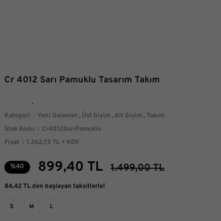
Cr 4012 Sarı Pamuklu Tasarım Takım
Kategori
Yeni Gelenler
,
Üst Giyim
,
Alt Giyim
,
Takım
Stok Kodu
Cr4012SarıPamuklu
Fiyat
1.362,73 TL + KDV
899,40 TL
1.499,00 TL
%40
84,42 TL den başlayan taksitlerle!
S
M
L