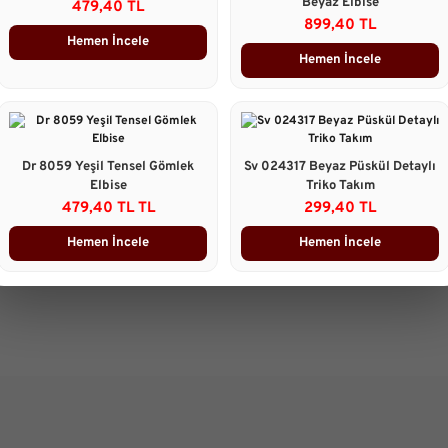
Beyaz Elbise
479,40 TL
899,40 TL
Taksit Seçenekleri
Hemen İncele
Hemen İncele
Ürün Yorumları
Önerileriniz
B
Dr 8059 Yeşil Tensel Gömlek
Sv 024317 Beyaz Püskül Detaylı
Bu ürünün fiyat bilgisi, resim, 
Elbise
Triko Takım
gördüğünüz noktaları öneri form
479,40 TL TL
299,40 TL
Görüş ve önerileriniz için teşekk
Hemen İncele
Hemen İncele
Ürün resmi kalitesiz, bozuk 
Ürün açıklamasında eksik bilg
Ürün bilgilerinde hatalar bulu
Ürün fiyatı diğer sitelerden d
Bu ürüne benzer farklı alterna