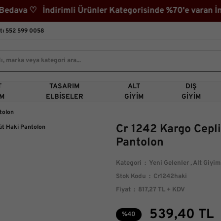
va ♡ İndirimli Ürünler Kategorisinde %70'e varan İndi
tı 552 599 0058
T
TASARIM
ALT
DIŞ
IM
ELBISELER
GIYIM
GIYIM
tolon
Cr 1242 Kargo Cepli
Pantolon
Kategori
Yeni Gelenler
,
Alt Giyim
Stok Kodu
Cr1242haki
Fiyat
817,27 TL + KDV
539,40 TL
%40