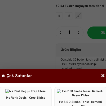
50,63 TL den başlayan taksitlerle!
S
M
L
SE
Ürün Bilgileri
Görselde 36 beden tercih edilmiştir.
- Beli lastikli ayarlanabilir ipli
- yanlardan cepli
-paraşüt kumaş
×
🔥 Çok Satanlar
Boy
:100 cm
Manken:
Boy:161 cm
Göğüs :88 cm
Bel :67cm
Ms Renk Geçişli Crep Elbise
Basen : 98cm
Fw 8130 Simba Tensel Kemerli