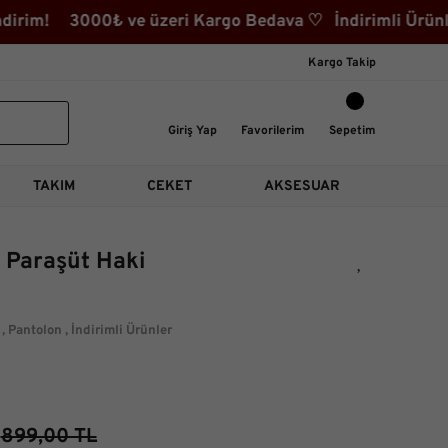
rim! 3000₺ ve üzeri Kargo Bedava ♡ İndirimli Ürünler 
Kargo Takip
Giriş Yap
Favorilerim
Sepetim
TAKIM
CEKET
AKSESUAR
 Paraşüt Haki
,
Pantolon
,
İndirimli Ürünler
899,00 TL