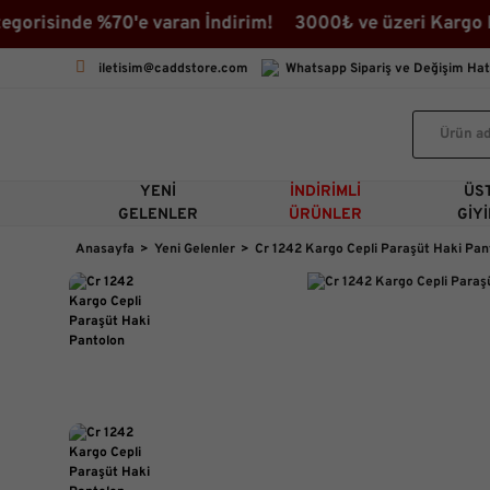
risinde %70'e varan İndirim! 3000₺ ve üzeri Kargo Beda
iletisim@caddstore.com
Whatsapp Sipariş ve Değişim Hat
YENI
İNDIRIMLI
ÜS
GELENLER
ÜRÜNLER
GIY
Anasayfa
Yeni Gelenler
Cr 1242 Kargo Cepli Paraşüt Haki Pan