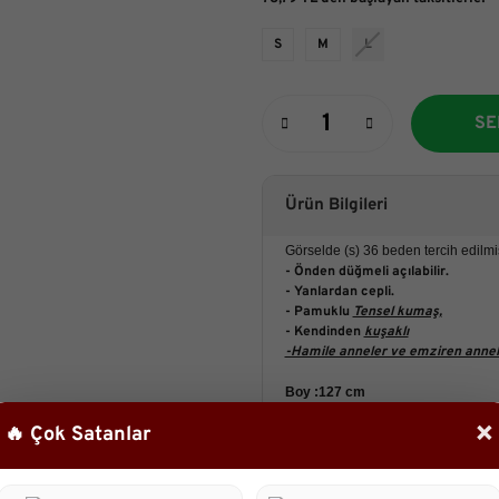
S
M
L
SE
Ürün Bilgileri
Görselde (s) 36 beden tercih edilmişt
- Önden düğmeli açılabilir.
- Yanlardan cepli.
- Pamuklu
Tensel kumaş,
- Kendinden
kuşaklı
-Hamile anneler ve emziren annele
Boy :127 cm
Manken:
×
🔥 Çok Satanlar
Boy:161 cm
Göğüs :88 cm
Bel :67cm
Basen : 98cm