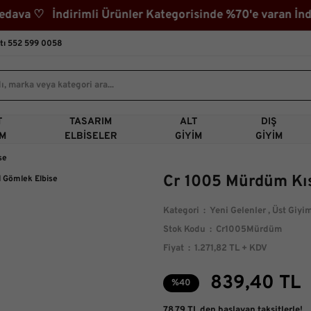
a ♡ İndirimli Ürünler Kategorisinde %70'e varan İndir
tı 552 599 0058
T
TASARIM
ALT
DIŞ
IM
ELBISELER
GIYIM
GIYIM
se
Cr 1005 Mürdüm Kıs
Kategori
Yeni Gelenler
,
Üst Giyi
Stok Kodu
Cr1005Mürdüm
Fiyat
1.271,82 TL + KDV
839,40 TL
%40
78,79 TL den başlayan taksitlerle!