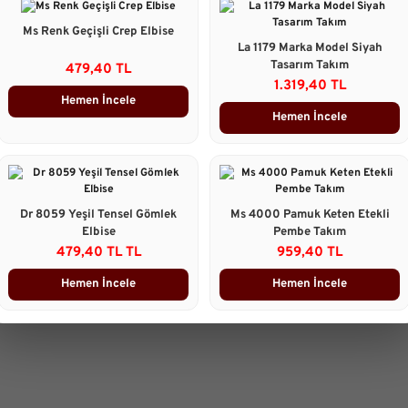
Ms Renk Geçişli Crep Elbise
Taksit Seçenekleri
La 1179 Marka Model Siyah
Tasarım Takım
479,40 TL
1.319,40 TL
Ürün Yorumları
Hemen İncele
Hemen İncele
Önerileriniz
B
Bu ürünün fiyat bilgisi, resim, 
gördüğünüz noktaları öneri form
Dr 8059 Yeşil Tensel Gömlek
Ms 4000 Pamuk Keten Etekli
Görüş ve önerileriniz için teşekk
Elbise
Pembe Takım
479,40 TL TL
959,40 TL
Ürün resmi kalitesiz, bozuk 
Hemen İncele
Hemen İncele
Ürün açıklamasında eksik bilg
Ürün bilgilerinde hatalar bulu
Ürün fiyatı diğer sitelerden d
Bu ürüne benzer farklı alterna