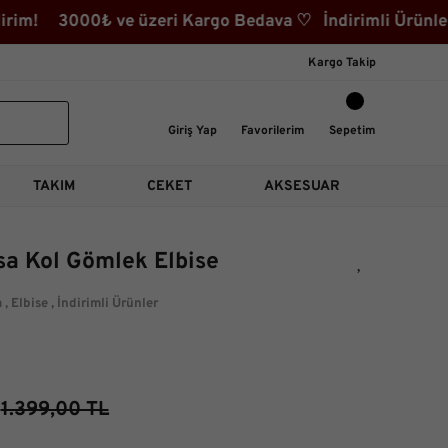
im! 3000₺ ve üzeri Kargo Bedava ♡ İndirimli Ürünler Ka
Kargo Takip
Giriş Yap
Favorilerim
Sepetim
TAKIM
CEKET
AKSESUAR
a Kol Gömlek Elbise
m
,
Elbise
,
İndirimli Ürünler
1.399,00 TL