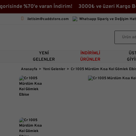
sinde %70'e varan İndirim! 3000₺ ve üzeri Kargo Bedav
iletisim@caddstore.com
Whatsapp Sipariş ve Değişim Hat
YENI
İNDIRIMLI
ÜS
GELENLER
ÜRÜNLER
GIY
Anasayfa
Yeni Gelenler
Cr 1005 Mürdüm Kısa Kol Gömlek Elbi