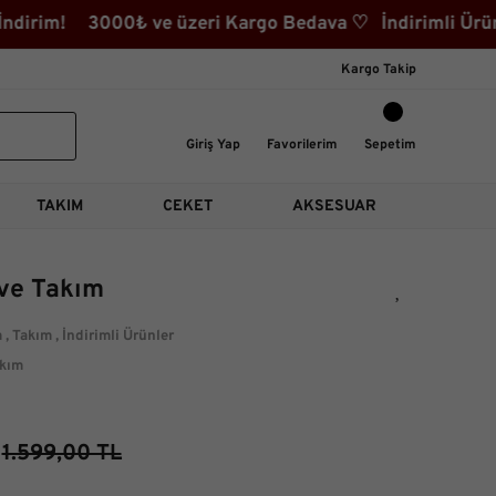
irim! 3000₺ ve üzeri Kargo Bedava ♡ İndirimli Ürünler
Kargo Takip
Giriş Yap
Favorilerim
Sepetim
TAKIM
CEKET
AKSESUAR
ve Takım
m
,
Takım
,
İndirimli Ürünler
kım
1.599,00 TL