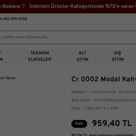
ava ♡ İndirimli Ürünler Kategorisinde %70'e varan İnd
tı 552 599 0058
T
TASARIM
ALT
DIŞ
IM
ELBISELER
GIYIM
GIYIM
Cr 0002 Modal Kah
Kategori
Yeni Gelenler
,
Üst Giyi
Stok Kodu
Cr0002ModalKahveTa
Fiyat
1.453,64 TL + KDV
959,40 TL
%40
90,06 TL den başlayan taksitlerle!