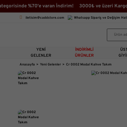
orisinde %70'e varan İndirim! 3000₺ ve üzeri Kargo Bed
iletisim@caddstore.com
Whatsapp Sipariş ve Değişim Hat
YENI
İNDIRIMLI
ÜS
GELENLER
ÜRÜNLER
GIY
Anasayfa
Yeni Gelenler
Cr 0002 Modal Kahve Takım