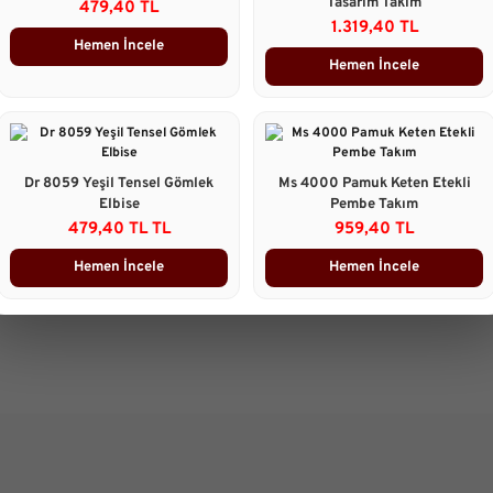
Tasarım Takım
479,40 TL
1.319,40 TL
Taksit Seçenekleri
Hemen İncele
Hemen İncele
Ürün Yorumları
Önerileriniz
B
Dr 8059 Yeşil Tensel Gömlek
Ms 4000 Pamuk Keten Etekli
Bu ürünün fiyat bilgisi, resim, 
Elbise
Pembe Takım
gördüğünüz noktaları öneri form
479,40 TL TL
959,40 TL
Görüş ve önerileriniz için teşekk
Hemen İncele
Hemen İncele
Ürün resmi kalitesiz, bozuk 
Ürün açıklamasında eksik bilg
Ürün bilgilerinde hatalar bulu
Ürün fiyatı diğer sitelerden d
Bu ürüne benzer farklı alterna