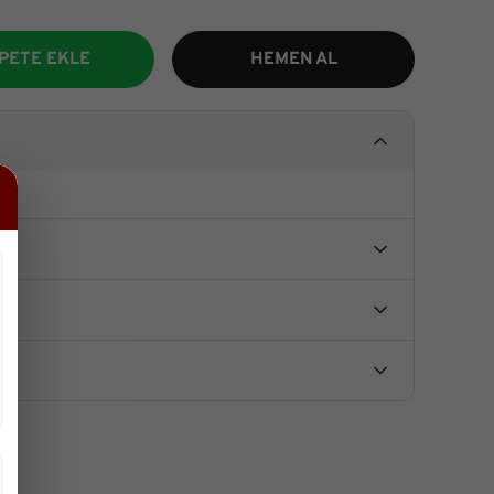
PETE EKLE
HEMEN AL
u ürüne ilk yorumu siz yapın!
ürün açıklamalarında ve diğer konularda yetersiz
unu kullanarak tarafımıza iletebilirsiniz.
ür ederiz.
Yorum Yaz