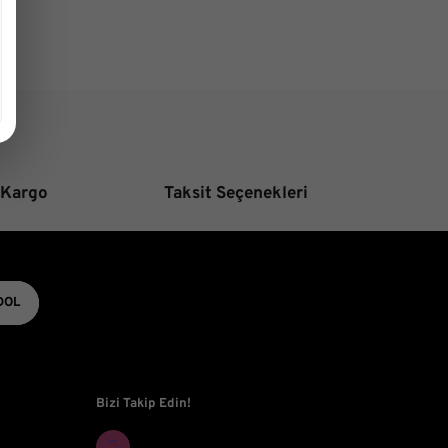
veya görüntülenemiyor.
iler bulunuyor.
nuyor.
aha pahalı.
tifler olmalı.
 Kargo
Taksit Seçenekleri
Gönder
DOL
Bizi Takip Edin!