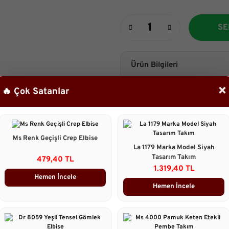
SE
Ürün Bilgileri
standart 34/44 beden uyumlu
×
🔥 Çok Satanlar
Taksit Seçenekleri
Ms Renk Geçişli Crep Elbise
Ürün Yorumları
La 1179 Marka Model Siyah
Tasarım Takım
479,40 TL
1.319,40 TL
Önerileriniz
Hemen İncele
B
Hemen İncele
Bu ürünün fiyat bilgisi, resim, 
gördüğünüz noktaları öneri form
Görüş ve önerileriniz için teşekk