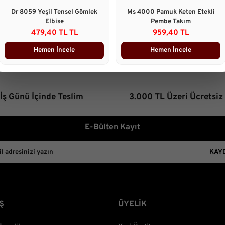
Ürün resmi kalitesiz, bozuk 
Dr 8059 Yeşil Tensel Gömlek
Ms 4000 Pamuk Keten Etekli
Ürün açıklamasında eksik bilg
Elbise
Pembe Takım
479,40 TL TL
959,40 TL
Ürün bilgilerinde hatalar bulu
Ürün fiyatı diğer sitelerden d
Hemen İncele
Hemen İncele
Bu ürüne benzer farklı alterna
 İş Günü İçinde Teslim
3.000 TL Üzeri Ücretsiz
E-Bülten Kayıt
KAY
Ş
ÜYELİK