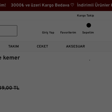
m! 3000₺ ve üzeri Kargo Bedava ♡ İndirimli Ürünler Kat
Kargo Takip
Giriş Yap
Favorilerim
Sepetim
TAKIM
CEKET
AKSESUAR
e kemer
49,00 TL