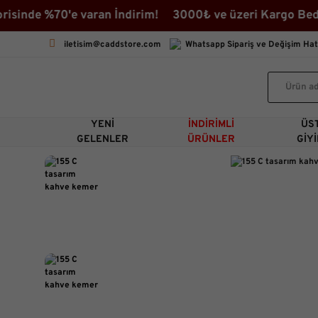
inde %70'e varan İndirim! 3000₺ ve üzeri Kargo Bedava
iletisim@caddstore.com
Whatsapp Sipariş ve Değişim Hat
YENI
İNDIRIMLI
ÜS
GELENLER
ÜRÜNLER
GIY