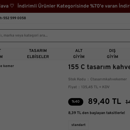
 ♡ İndirimli Ürünler Kategorisinde %70'e varan İndiri
tı 552 599 0058
T
TASARIM
ALT
DIŞ
IM
ELBISELER
GIYIM
GIYIM
155 C tasarım kahv
Stok Kodu
Ctasarımkahvekemer
Fiyat
135,45 TL + KDV
89,40 TL
1
%40
8,39 TL den başlayan taksitlerle!
standart