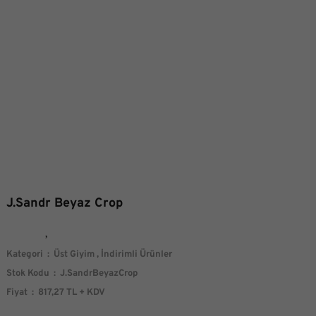
J.Sandr Beyaz Crop
Kategori
Üst Giyim
,
İndirimli Ürünler
Stok Kodu
J.SandrBeyazCrop
Fiyat
817,27 TL + KDV