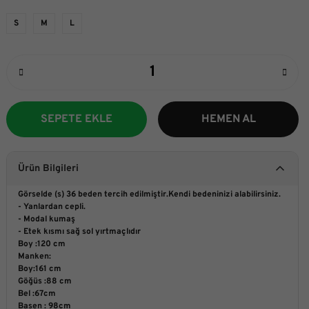
S
M
L
SEPETE EKLE
HEMEN AL
Ürün Bilgileri
Görselde (s) 36 beden tercih edilmiştir.Kendi bedeninizi alabilirsiniz.
- Yanlardan cepli.
- Modal kumaş
- Etek kısmı sağ sol yırtmaçlıdır
Boy :120 cm
Manken:
Boy:161 cm
Göğüs :88 cm
Bel :67cm
Basen : 98cm