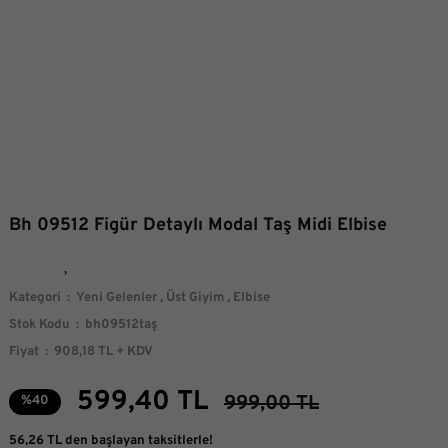
Bh 09512 Figür Detaylı Modal Taş Midi Elbise
Kategori
Yeni Gelenler
,
Üst Giyim
,
Elbise
Stok Kodu
bh09512taş
Fiyat
908,18 TL + KDV
599,40 TL
999,00 TL
%40
56,26 TL den başlayan taksitlerle!