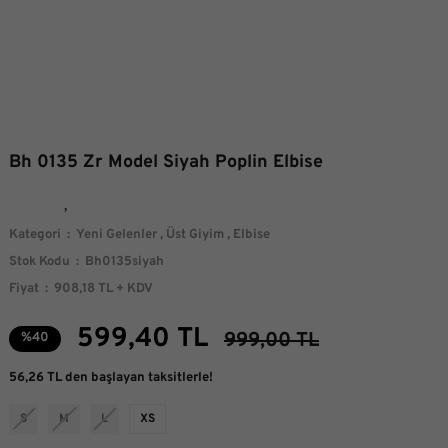
Bh 0135 Zr Model Siyah Poplin Elbise
Kategori
Yeni Gelenler
,
Üst Giyim
,
Elbise
Stok Kodu
Bh0135siyah
Fiyat
908,18 TL + KDV
599,40 TL
999,00 TL
%40
56,26 TL den başlayan taksitlerle!
S
M
L
XS