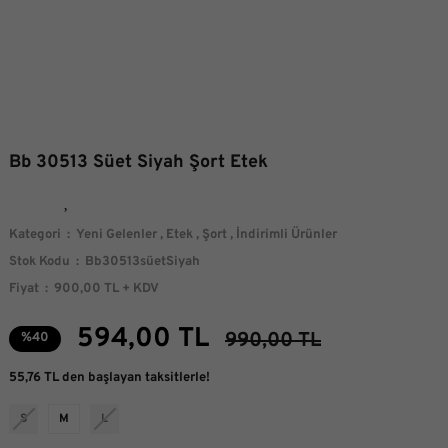
Bb 30513 Süet Siyah Şort Etek
Kategori
Yeni Gelenler
,
Etek
,
Şort
,
İndirimli Ürünler
Stok Kodu
Bb30513süetSiyah
Fiyat
900,00 TL + KDV
594,00 TL
990,00 TL
%40
55,76 TL den başlayan taksitlerle!
S
M
L