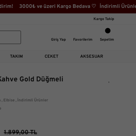
im! 3000₺ ve üzeri Kargo Bedava ♡ İndirimli Ürünler K
Kargo Takip
Giriş Yap
Favorilerim
Sepetim
TAKIM
CEKET
AKSESUAR
Kahve Gold Düğmeli
m
,
Elbise
,
İndirimli Ürünler
e
1.899,00 TL