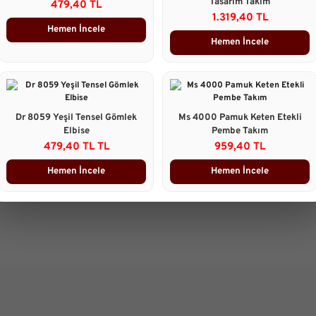
Tasarım Takım
479,40 TL
Boy:161 cm
1.319,40 TL
Göğüs :88 cm
Hemen İncele
Bel :67cm
Hemen İncele
Basen : 98cm
Taksit Seçenekleri
Dr 8059 Yeşil Tensel Gömlek
Ms 4000 Pamuk Keten Etekli
Ürün Yorumları
Elbise
Pembe Takım
479,40 TL TL
959,40 TL
Önerileriniz
Hemen İncele
Hemen İncele
B
Bu ürünün fiyat bilgisi, resim, 
gördüğünüz noktaları öneri form
Görüş ve önerileriniz için teşekk
Ürün resmi kalitesiz, bozuk 
Ürün açıklamasında eksik bilg
Ürün bilgilerinde hatalar bulu
Ürün fiyatı diğer sitelerden d