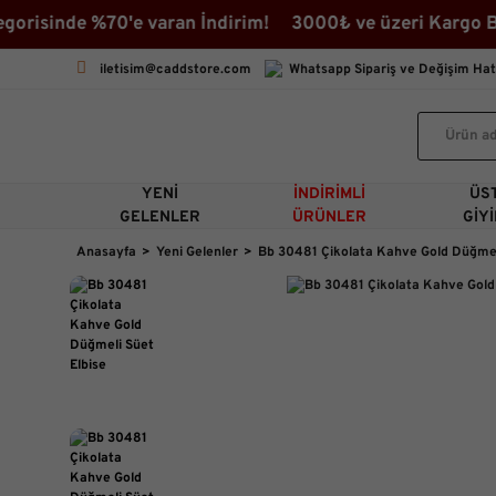
isinde %70'e varan İndirim! 3000₺ ve üzeri Kargo Beda
iletisim@caddstore.com
Whatsapp Sipariş ve Değişim Hat
YENI
İNDIRIMLI
ÜS
GELENLER
ÜRÜNLER
GIY
Anasayfa
Yeni Gelenler
Bb 30481 Çikolata Kahve Gold Düğmel