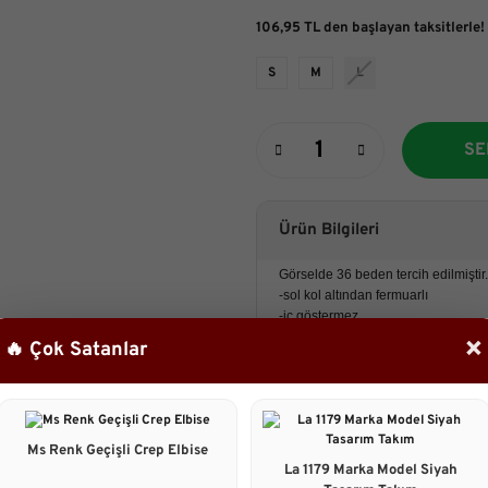
106,95 TL den başlayan taksitlerle!
S
M
L
SE
Ürün Bilgileri
Görselde 36 beden tercih edilmiştir.
-sol kol altından fermuarlı
-iç göstermez.
-kemer detaylı
×
🔥 Çok Satanlar
-önden cepli ve yırtmaçlı
-Rahat Kalıp
(L) Bedenini (Xl) bedenlerde tercih
Boy:120 cm
Ms Renk Geçişli Crep Elbise
La 1179 Marka Model Siyah
Manken: