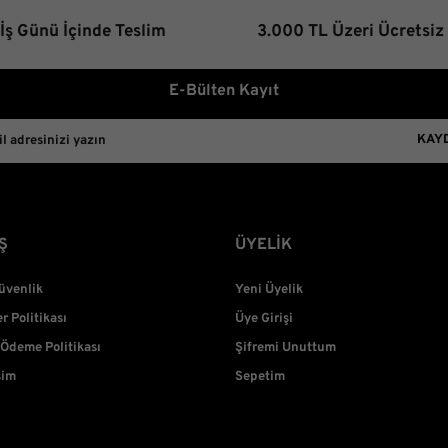
Bu ürüne benzer farklı alterna
 İş Günü İçinde Teslim
3.000 TL Üzeri Ücretsiz
E-Bülten Kayıt
KAY
Ş
ÜYELİK
Güvenlik
Yeni Üyelik
er Politikası
Üye Girişi
 Ödeme Politikası
Şifremi Unuttum
şim
Sepetim