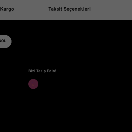
tifler olmalı.
 Kargo
Taksit Seçenekleri
DOL
Gönder
Bizi Takip Edin!