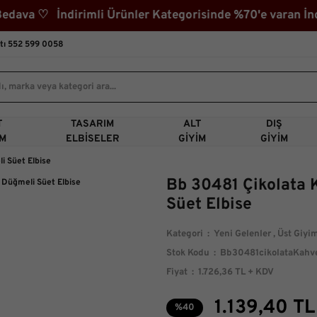
va ♡ İndirimli Ürünler Kategorisinde %70'e varan İndir
tı 552 599 0058
T
TASARIM
ALT
DIŞ
IM
ELBISELER
GIYIM
GIYIM
i Süet Elbise
Bb 30481 Çikolata 
Süet Elbise
Kategori
Yeni Gelenler
,
Üst Giyi
Stok Kodu
Bb30481cikolataKahv
Fiyat
1.726,36 TL + KDV
1.139,40 TL
%40