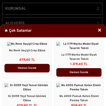
KURUMSAL
ALIŞVERİŞ
×
🔥 Çok Satanlar
ÜYELİK
Ms Renk Geçişli Crep Elbise
Bizi Takip Edin!
La 1179 Marka Model Siyah
Tasarım Takım
479,40 TL
1.319,40 TL
Hemen İncele
Hemen İncele
2023 © Caddstore Tüm Hakları Saklıdır.
Kredi kartı bilgileriniz 256bit SSL sertifikası ile korunmaktadır.
ile
ideasoft
e-
Dr 8059 Yeşil Tensel Gömlek
Ms 4000 Pamuk Keten Etekli
hazırlandı.
ticaret
Elbise
Pembe Takım
Çok Satanlar
paketleri
479,40 TL TL
959,40 TL