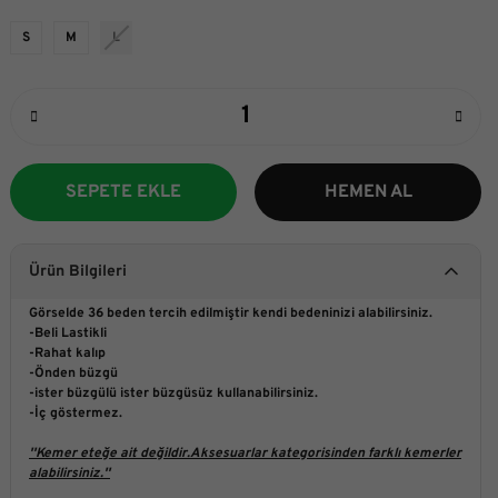
S
M
L
SEPETE EKLE
HEMEN AL
Ürün Bilgileri
Görselde 36 beden tercih edilmiştir kendi bedeninizi alabilirsiniz.
-Beli Lastikli
-Rahat kalıp
-Önden büzgü
-ister büzgülü ister büzgüsüz kullanabilirsiniz.
-İç göstermez.
''Kemer eteğe ait değildir.Aksesuarlar kategorisinden farklı kemerler
alabilirsiniz.''