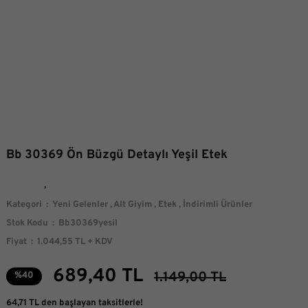
Bb 30369 Ön Büzgü Detaylı Yeşil Etek
Kategori
Yeni Gelenler
,
Alt Giyim
,
Etek
,
İndirimli Ürünler
Stok Kodu
Bb30369yesil
Fiyat
1.044,55 TL + KDV
689,40 TL
1.149,00 TL
%40
64,71 TL den başlayan taksitlerle!