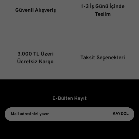
Ürün bilgilerinde hatalar bulunuyor.
1-3 İş Günü İçinde
Güvenli Alışveriş
Ürün fiyatı diğer sitelerden daha pahalı.
Teslim
Bu ürüne benzer farklı alternatifler olmalı.
3.000 TL Üzeri
Taksit Seçenekleri
Gönder
Ücretsiz Kargo
E-Bülten Kayıt
KAYDOL