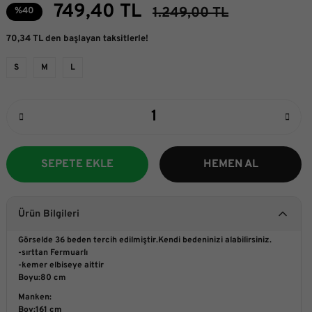
749,40 TL
1.249,00 TL
%40
70,34 TL den başlayan taksitlerle!
S
M
L
SEPETE EKLE
HEMEN AL
Ürün Bilgileri
Görselde 36 beden tercih edilmiştir.Kendi bedeninizi alabilirsiniz.
-sırttan Fermuarlı
-kemer elbiseye aittir
Boyu:80 cm
Manken:
Boy:161 cm