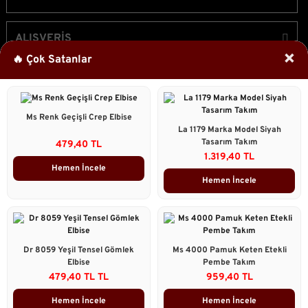
ALIŞVERİŞ
×
🔥 Çok Satanlar
ÜYELİK
Ms Renk Geçişli Crep Elbise
Bizi Takip Edin!
La 1179 Marka Model Siyah
Tasarım Takım
479,40 TL
1.319,40 TL
Hemen İncele
Hemen İncele
2023 © Caddstore Tüm Hakları Saklıdır.
Kredi kartı bilgileriniz 256bit SSL sertifikası ile korunmaktadır.
ile
ideasoft
e-
Dr 8059 Yeşil Tensel Gömlek
Ms 4000 Pamuk Keten Etekli
hazırlandı.
ticaret
Elbise
Pembe Takım
Çok Satanlar
paketleri
479,40 TL TL
959,40 TL
Hemen İncele
Hemen İncele