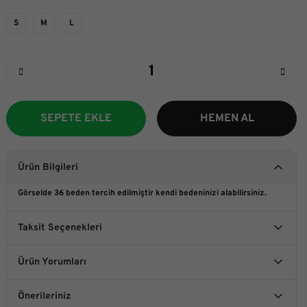
S
M
L
SEPETE EKLE
HEMEN AL
Ürün Bilgileri
Görselde 36 beden tercih edilmiştir kendi bedeninizi alabilirsiniz.
Taksit Seçenekleri
Ürün Yorumları
Önerileriniz
Bu ürüne ilk yorumu siz yapın!