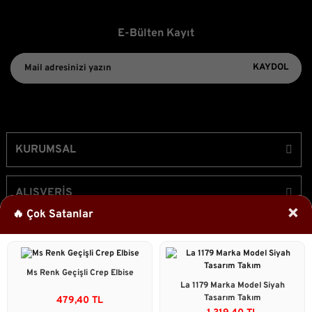
E-Bülten Kayıt
KAYDOL
KURUMSAL
ALIŞVERİŞ
×
🔥 Çok Satanlar
ÜYELİK
Ms Renk Geçişli Crep Elbise
Bizi Takip Edin!
La 1179 Marka Model Siyah
Tasarım Takım
479,40 TL