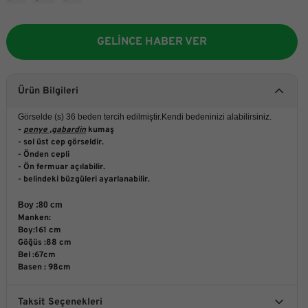
GELİNCE HABER VER
Ürün Bilgileri
Görselde (s) 36 beden tercih edilmiştir.Kendi bedeninizi alabilirsiniz.
-
penye ,gabardin
kumaş
- sol üst cep görseldir.
- Önden cepli
- Ön fermuar açılabilir.
- belindeki büzgüleri ayarlanabilir.
Boy :80 cm
Manken:
Boy:161 cm
Göğüs :88 cm
Bel :67cm
Basen : 98cm
Taksit Seçenekleri