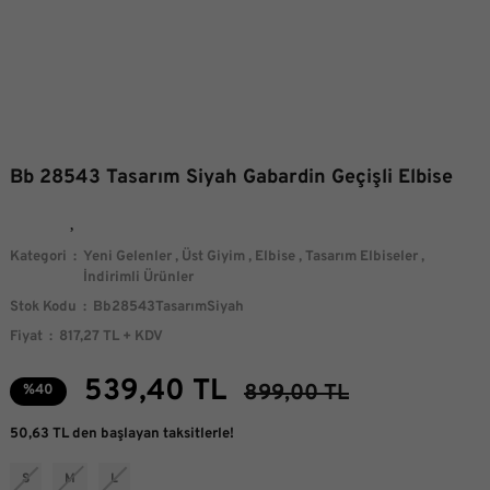
Bb 28543 Tasarım Siyah Gabardin Geçişli Elbise
Kategori
Yeni Gelenler
,
Üst Giyim
,
Elbise
,
Tasarım Elbiseler
,
İndirimli Ürünler
Stok Kodu
Bb28543TasarımSiyah
Fiyat
817,27 TL + KDV
539,40 TL
899,00 TL
%40
50,63 TL den başlayan taksitlerle!
S
M
L