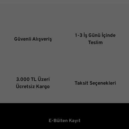
Ürün resmi kalitesiz, bozuk veya görüntülenemiyor.
Ürün açıklamasında eksik bilgiler bulunuyor.
Ürün bilgilerinde hatalar bulunuyor.
1-3 İş Günü İçinde
Güvenli Alışveriş
Ürün fiyatı diğer sitelerden daha pahalı.
Teslim
Bu ürüne benzer farklı alternatifler olmalı.
3.000 TL Üzeri
Taksit Seçenekleri
Gönder
Ücretsiz Kargo
E-Bülten Kayıt