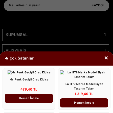
KAYDOL
KURUMSAL
ALIŞVERİŞ
×
🔥 Çok Satanlar
ÜYELİK
Ms Renk Geçişli Crep Elbise
Bizi Takip Edin!
La 1179 Marka Model Siyah
Tasarım Takım
479,40 TL
1.319,40 TL
Hemen İncele
Hemen İncele
2023 © Caddstore Tüm Hakları Saklıdır.