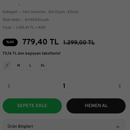
Kategori
Yeni Gelenler
,
Üst Giyim
,
Elbise
Stok Kodu
Art4026siyah
Fiyat
1.180,91 TL + KDV
779,40 TL
1.299,00 TL
%40
73,16 TL den başlayan taksitlerle!
S
M
L
XL
SEPETE EKLE
HEMEN AL
Ürün Bilgileri