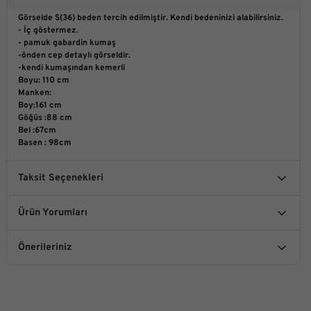
Görselde S(36) beden tercih edilmiştir. Kendi bedeninizi alabilirsiniz.
- İç göstermez.
- pamuk gabardin kumaş
-önden cep detaylı görseldir.
-kendi kumaşından kemerli
Boyu: 110
cm
Manken:
Boy:161 cm
Göğüs :88 cm
Bel :67cm
Basen : 98cm
Taksit Seçenekleri
Ürün Yorumları
Önerileriniz
Bu ürüne ilk yorumu siz yapın!
Bu ürünün fiyat bilgisi, resim, ürün açıklamalarında ve diğer
konularda yetersiz gördüğünüz noktaları öneri formunu
kullanarak tarafımıza iletebilirsiniz.
Yorum Yaz
Görüş ve önerileriniz için teşekkür ederiz.