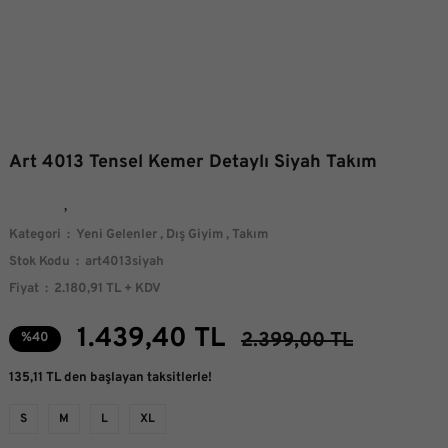
Art 4013 Tensel Kemer Detaylı Siyah Takım
Kategori
Yeni Gelenler
,
Dış Giyim
,
Takım
Stok Kodu
art4013siyah
Fiyat
2.180,91 TL + KDV
1.439,40 TL
2.399,00 TL
%40
135,11 TL den başlayan taksitlerle!
S
M
L
XL