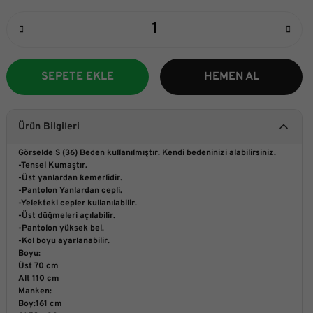
SEPETE EKLE
HEMEN AL
Ürün Bilgileri
Görselde S (36) Beden kullanılmıştır. Kendi bedeninizi alabilirsiniz.
-Tensel Kumaştır.
-Üst yanlardan kemerlidir.
-Pantolon Yanlardan cepli.
-Yelekteki cepler kullanılabilir.
-Üst düğmeleri açılabilir.
-Pantolon yüksek bel.
-Kol boyu ayarlanabilir.
Boyu:
Üst 70 cm
Alt 110 cm
Manken:
Boy:161 cm