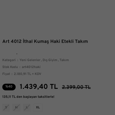
Art 4012 İthal Kumaş Haki Etekli Takım
Kategori
Yeni Gelenler
,
Dış Giyim
,
Takım
Stok Kodu
art4012haki
Fiyat
2.180,91 TL + KDV
1.439,40 TL
2.399,00 TL
%40
135,11 TL den başlayan taksitlerle!
S
M
L
XL