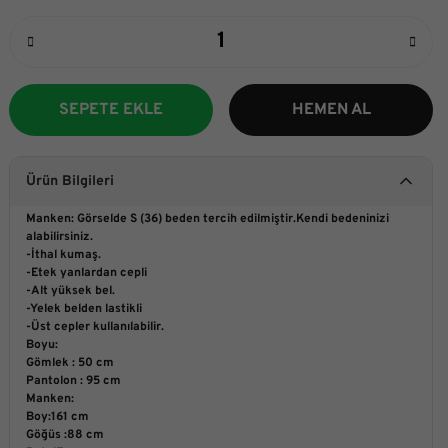
SEPETE EKLE
HEMEN AL
Ürün Bilgileri
Manken: Görselde S (36) beden tercih edilmiştir.Kendi bedeninizi
alabilirsiniz.
-İthal kumaş.
-Etek yanlardan cepli
-Alt yüksek bel.
-Yelek belden lastikli
-Üst cepler kullanılabilir.
Boyu:
Gömlek : 50 cm
Pantolon : 95 cm
Manken:
Boy:161 cm
Göğüs :88 cm