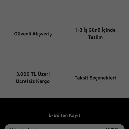
Ürün resmi kalitesiz, bozuk veya görüntülenemiyor.
Ürün açıklamasında eksik bilgiler bulunuyor.
Ürün bilgilerinde hatalar bulunuyor.
1-3 İş Günü İçinde
Güvenli Alışveriş
Ürün fiyatı diğer sitelerden daha pahalı.
Teslim
Bu ürüne benzer farklı alternatifler olmalı.
3.000 TL Üzeri
Taksit Seçenekleri
Gönder
Ücretsiz Kargo
E-Bülten Kayıt