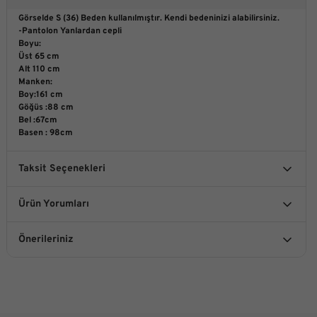
Görselde S (36) Beden kullanılmıştır. Kendi bedeninizi alabilirsiniz.
-Pantolon Yanlardan cepli
Boyu:
Üst 65 cm
Alt 110 cm
Manken:
Boy:161 cm
Göğüs :88 cm
Bel :67cm
Basen : 98cm
Taksit Seçenekleri
Ürün Yorumları
Önerileriniz
Bu ürüne ilk yorumu siz yapın!
Bu ürünün fiyat bilgisi, resim, ürün açıklamalarında ve diğer
konularda yetersiz gördüğünüz noktaları öneri formunu
kullanarak tarafımıza iletebilirsiniz.
Yorum Yaz
Görüş ve önerileriniz için teşekkür ederiz.