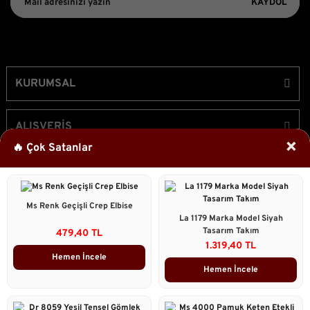
KAYDOL
KURUMSAL
ALIŞVERİŞ
×
🔥 Çok Satanlar
ÜYELİK
Ms Renk Geçişli Crep Elbise
Bizi Takip Edin!
La 1179 Marka Model Siyah
Tasarım Takım
479,40 TL
1.319,40 TL
Hemen İncele
Hemen İncele
2023 © Caddstore Tüm Hakları Saklıdır.
Kredi kartı bilgileriniz 256bit SSL sertifikası ile korunmaktadır.