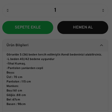
SEPETE EKLE
HEMEN AL
Ürün Bilgileri
Görselde S (36) beden tercih edilmiştir.Kendi bedeninizi alabilirsiniz.
-L beden 40/42 bedene uygundur
-İthal Kumaş.
-Pantolon yanlarden cepli
Boyu:
Üst : 70 cm
Pantolon : 115 cm
Manken:
Boy:161 cm
Göğüs :88 cm
Bel :67cm
Basen : 98cm