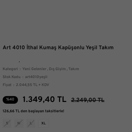
Art 4010 İthal Kumaş Kapüşonlu Yeşil Takım
Kategori
Yeni Gelenler
,
Dış Giyim
,
Takım
Stok Kodu
art4010yeşil
Fiyat
2.044,55 TL + KDV
1.349,40 TL
2.249,00 TL
%40
126,66 TL den başlayan taksitlerle!
S
M
L
XL