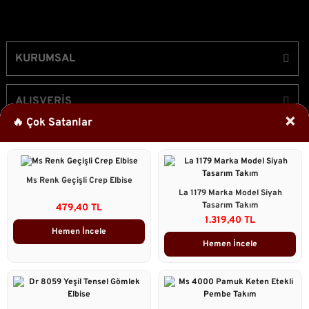
KURUMSAL
ALIŞVERİŞ
×
🔥 Çok Satanlar
ÜYELİK
Ms Renk Geçişli Crep Elbise
Bizi Takip Edin!
La 1179 Marka Model Siyah
Tasarım Takım
479,40 TL
1.319,40 TL
Hemen İncele
Hemen İncele
2023 © Caddstore Tüm Hakları Saklıdır.
Kredi kartı bilgileriniz 256bit SSL sertifikası ile korunmaktadır.