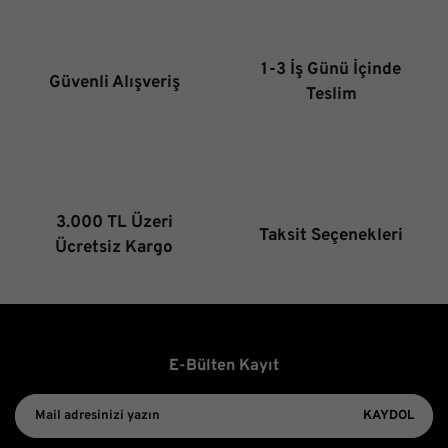
Ürün açıklamasında eksik bilgiler bulunuyor.
Ürün bilgilerinde hatalar bulunuyor.
1-3 İş Günü İçinde
Güvenli Alışveriş
Ürün fiyatı diğer sitelerden daha pahalı.
Teslim
Bu ürüne benzer farklı alternatifler olmalı.
3.000 TL Üzeri
Taksit Seçenekleri
Gönder
Ücretsiz Kargo
E-Bülten Kayıt
KAYDOL