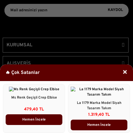
KAYDOL
KURUMSAL
ALIŞVERİŞ
×
🔥 Çok Satanlar
ÜYELİK
Ms Renk Geçişli Crep Elbise
Bizi Takip Edin!
La 1179 Marka Model Siyah
Tasarım Takım
479,40 TL
1.319,40 TL
Hemen İncele
Hemen İncele