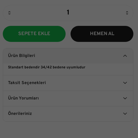
SEPETE EKLE
HEMEN AL
Ürün Bilgileri
Standart bedendir 34/42 bedene uyumludur
Taksit Seçenekleri
Ürün Yorumları
Önerileriniz
Bu ürüne ilk yorumu siz yapın!
Bu ürünün fiyat bilgisi, resim, ürün açıklamalarında ve diğer
konularda yetersiz gördüğünüz noktaları öneri formunu
kullanarak tarafımıza iletebilirsiniz.
Yorum Yaz