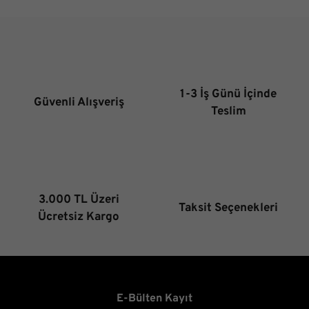
Görüş ve önerileriniz için teşekkür ederiz.
Ürün resmi kalitesiz, bozuk veya görüntülenemiyor.
Ürün açıklamasında eksik bilgiler bulunuyor.
Ürün bilgilerinde hatalar bulunuyor.
1-3 İş Günü İçinde
Güvenli Alışveriş
Ürün fiyatı diğer sitelerden daha pahalı.
Teslim
Bu ürüne benzer farklı alternatifler olmalı.
3.000 TL Üzeri
Taksit Seçenekleri
Gönder
Ücretsiz Kargo
E-Bülten Kayıt