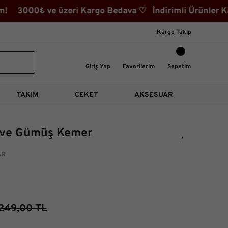
! 3000₺ ve üzeri Kargo Bedava ♡ İndirimli Ürünler Kate
Kargo Takip
Giriş Yap
Favorilerim
Sepetim
TAKIM
CEKET
AKSESUAR
hve Gümüş Kemer
AR
249,00 TL