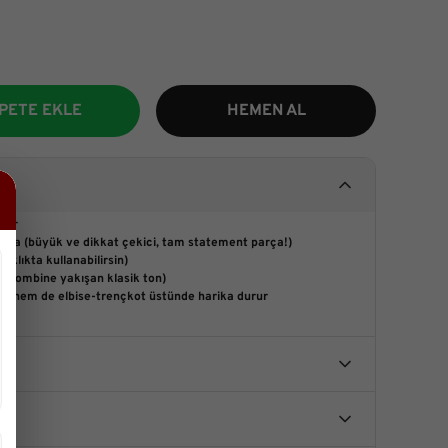
PETE EKLE
HEMEN AL
mer
oka (büyük ve dikkat çekici, tam statement parça!)
 sıklıkta kullanabilirsin)
r kombine yakışan klasik ton)
a hem de elbise-trençkot üstünde harika durur