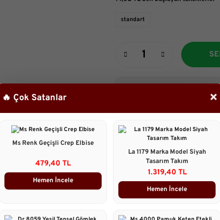
standart
SE
Ürün Bilgileri
×
🔥 Çok Satanlar
Süet görünümlü yumuşak deri ke
Çok şık eskitme gümüş yuvarlak t
Delikli ayarlanabilir yapı (istediğin
Renk: Koyu kahve / Acı kahve (he
Ms Renk Geçişli Crep Elbise
Hem yüksek bel jean-pantolonlard
La 1179 Marka Model Siyah
Tasarım Takım
479,40 TL
1.319,40 TL
Taksit Seçenekleri
Hemen İncele
Hemen İncele
Ürün Yorumları