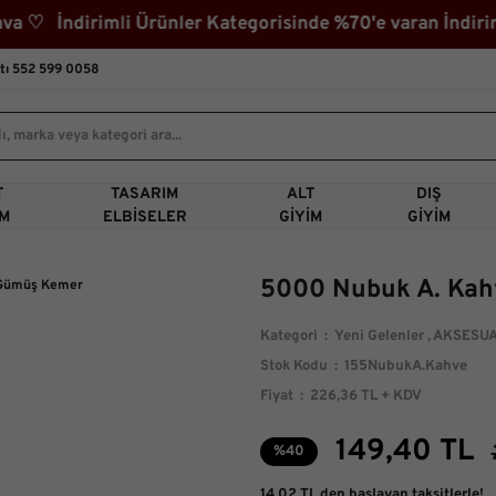
♡ İndirimli Ürünler Kategorisinde %70'e varan İndirim
tı 552 599 0058
T
TASARIM
ALT
DIŞ
IM
ELBISELER
GIYIM
GIYIM
5000 Nubuk A. Ka
Kategori
Yeni Gelenler
,
AKSESU
Stok Kodu
155NubukA.Kahve
Fiyat
226,36 TL + KDV
149,40 TL
%40
14,02 TL den başlayan taksitlerle!