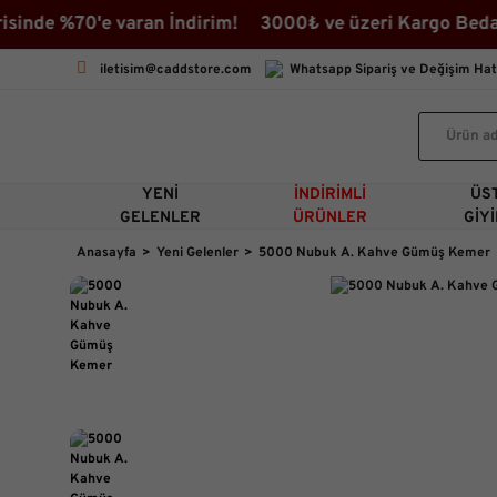
inde %70'e varan İndirim! 3000₺ ve üzeri Kargo Bedava 
iletisim@caddstore.com
Whatsapp Sipariş ve Değişim Hat
YENI
İNDIRIMLI
ÜS
GELENLER
ÜRÜNLER
GIY
Anasayfa
Yeni Gelenler
5000 Nubuk A. Kahve Gümüş Kemer