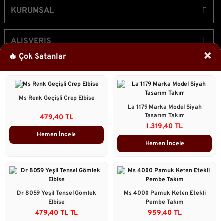
KURUMSAL
ALIŞVERİŞ
×
🔥 Çok Satanlar
ÜYELİK
Ms Renk Geçişli Crep Elbise
Bizi Takip Edin!
La 1179 Marka Model Siyah
Tasarım Takım
479,40 TL
1.319,40 TL
Hemen İncele
Hemen İncele
2023 © Caddstore Tüm Hakları Saklıdır.
Kredi kartı bilgileriniz 256bit SSL sertifikası ile korunmaktadır.
ile
ideasoft
e-
Dr 8059 Yeşil Tensel Gömlek
Ms 4000 Pamuk Keten Etekli
hazırlandı.
ticaret
Elbise
Pembe Takım
Çok Satanlar
paketleri
479,40 TL TL
959,40 TL