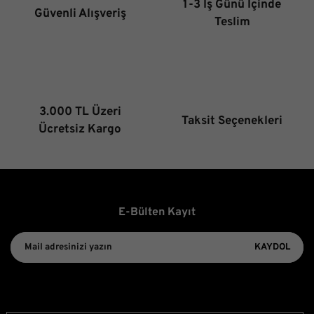
1-3 İş Günü İçinde
Güvenli Alışveriş
Ürün fiyatı diğer sitelerden daha pahalı.
Teslim
Bu ürüne benzer farklı alternatifler olmalı.
3.000 TL Üzeri
Taksit Seçenekleri
Gönder
Ücretsiz Kargo
E-Bülten Kayıt
KAYDOL