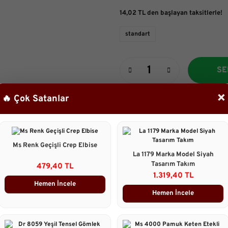
14,02 TL den başlayan taksitlerle!
standart
SE
×
🔥 Çok Satanlar
Ürün Bilgileri
Standar bedendir.34/44 bedene 
Ms Renk Geçişli Crep Elbise
La 1179 Marka Model Siyah
Taksit Seçenekleri
Tasarım Takım
479,40 TL
1.319,40 TL
Hemen İncele
Ürün Yorumları
Hemen İncele
Önerileriniz
B