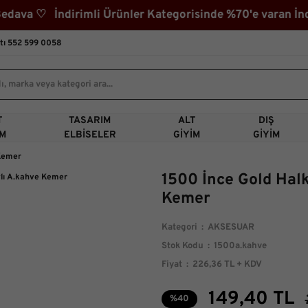
va ♡ İndirimli Ürünler Kategorisinde %70'e varan İndir
tı 552 599 0058
T
TASARIM
ALT
DIŞ
IM
ELBISELER
GIYIM
GIYIM
 Kemer
1500 İnce Gold Hal
Kemer
Kategori
AKSESUAR
Stok Kodu
1500a.kahve
Fiyat
226,36 TL + KDV
149,40 TL
%40