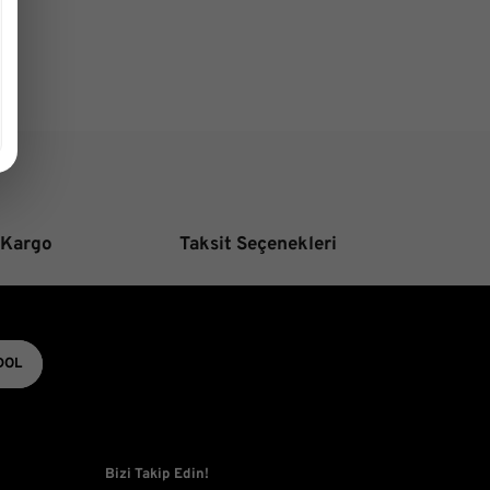
ürün açıklamalarında ve diğer konularda yetersiz
unu kullanarak tarafımıza iletebilirsiniz.
ür ederiz.
Yorum Yaz
veya görüntülenemiyor.
iler bulunuyor.
nuyor.
aha pahalı.
tifler olmalı.
 Kargo
Taksit Seçenekleri
DOL
Gönder
Bizi Takip Edin!