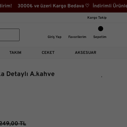
im! 3000₺ ve üzeri Kargo Bedava ♡ İndirimli Ürünler K
Kargo Takip
Giriş Yap
Favorilerim
Sepetim
TAKIM
CEKET
AKSESUAR
ka Detaylı A.kahve
249,00 TL