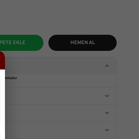
PETE EKLE
HEMEN AL
uyumludur
u ürüne ilk yorumu siz yapın!