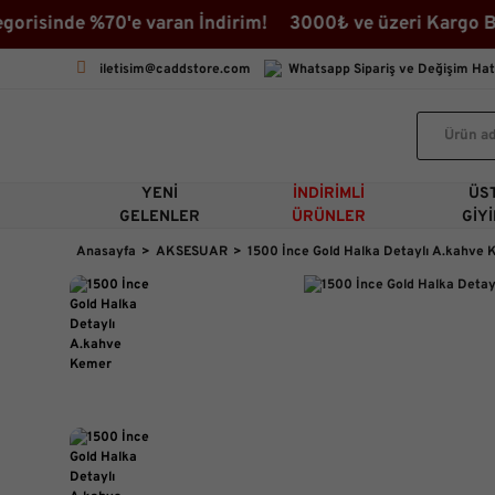
isinde %70'e varan İndirim! 3000₺ ve üzeri Kargo Beda
iletisim@caddstore.com
Whatsapp Sipariş ve Değişim Hat
YENI
İNDIRIMLI
ÜS
GELENLER
ÜRÜNLER
GIY
Anasayfa
AKSESUAR
1500 İnce Gold Halka Detaylı A.kahve