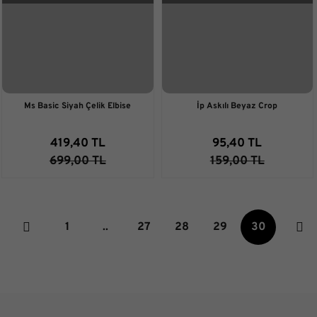
Ms Basic Siyah Çelik Elbise
İp Askılı Beyaz Crop
419,40 TL
95,40 TL
699,00 TL
159,00 TL
1
..
27
28
29
30