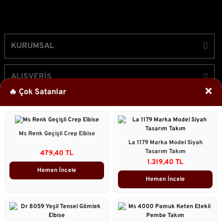
KURUMSAL
ALIŞVERİŞ
×
🔥 Çok Satanlar
ÜYELİK
Ms Renk Geçişli Crep Elbise
Bizi Takip Edin!
La 1179 Marka Model Siyah
Tasarım Takım
479,40 TL
1.319,40 TL
Hemen İncele
Hemen İncele
2023 © Caddstore Tüm Hakları Saklıdır.
Kredi kartı bilgileriniz 256bit SSL sertifikası ile korunmaktadır.