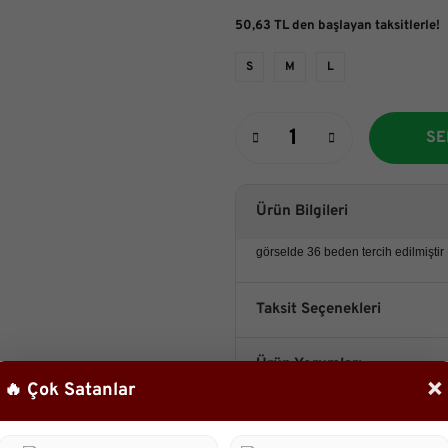
50,63 TL den başlayan taksitlerle!
S
M
L
SE
Ürün Bilgileri
görselde 36 beden tercih edilmiştir
Taksit Seçenekleri
Ürün Yorumları
×
🔥 Çok Satanlar
Önerileriniz
B