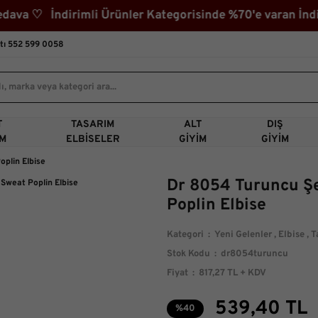
a ♡ İndirimli Ürünler Kategorisinde %70'e varan İndiri
tı 552 599 0058
T
TASARIM
ALT
DIŞ
IM
ELBISELER
GIYIM
GIYIM
oplin Elbise
Dr 8054 Turuncu Şe
Poplin Elbise
Kategori
Yeni Gelenler
,
Elbise
,
T
Stok Kodu
dr8054turuncu
Fiyat
817,27 TL + KDV
539,40 TL
%40