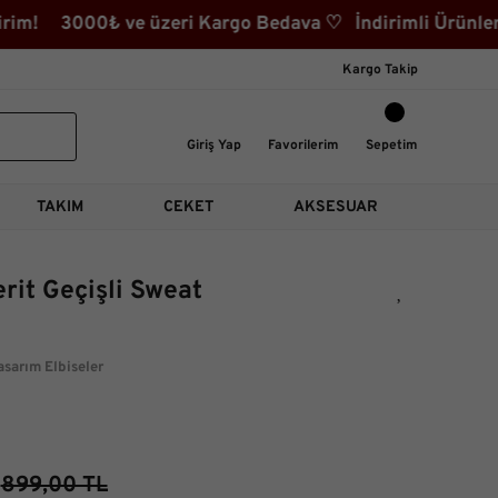
m! 3000₺ ve üzeri Kargo Bedava ♡ İndirimli Ürünler Ka
Kargo Takip
Giriş Yap
Favorilerim
Sepetim
TAKIM
CEKET
AKSESUAR
rit Geçişli Sweat
asarım Elbiseler
899,00 TL