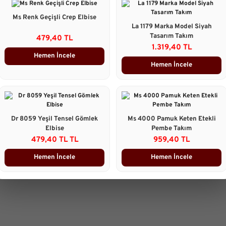
Bu ürünün fiyat bilgisi, resim, 
gördüğünüz noktaları öneri form
Ms Renk Geçişli Crep Elbise
Görüş ve önerileriniz için teşekk
La 1179 Marka Model Siyah
Tasarım Takım
479,40 TL
1.319,40 TL
Ürün resmi kalitesiz, bozuk 
Hemen İncele
Ürün açıklamasında eksik bilg
Hemen İncele
Ürün bilgilerinde hatalar bulu
Ürün fiyatı diğer sitelerden d
Bu ürüne benzer farklı alterna
Dr 8059 Yeşil Tensel Gömlek
Ms 4000 Pamuk Keten Etekli
Elbise
Pembe Takım
479,40 TL TL
959,40 TL
Hemen İncele
Hemen İncele