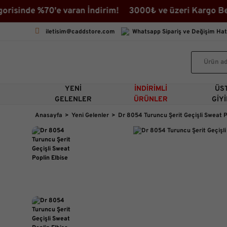
sinde %70'e varan İndirim! 3000₺ ve üzeri Kargo Bedav
iletisim@caddstore.com
Whatsapp Sipariş ve Değişim Hat
YENI
İNDIRIMLI
ÜS
GELENLER
ÜRÜNLER
GIY
Anasayfa
Yeni Gelenler
Dr 8054 Turuncu Şerit Geçişli Sweat P