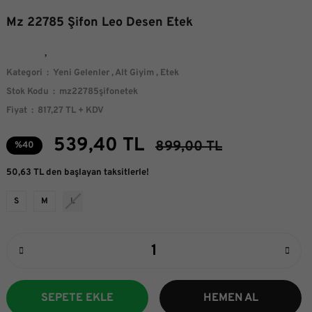
Mz 22785 Şifon Leo Desen Etek
Kategori
Yeni Gelenler
,
Alt Giyim
,
Etek
Stok Kodu
mz22785şifonetek
Fiyat
817,27 TL + KDV
539,40 TL
899,00 TL
%40
50,63 TL den başlayan taksitlerle!
S
M
L
SEPETE EKLE
HEMEN AL