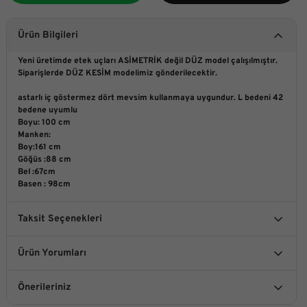
Ürün Bilgileri
Yeni üretimde etek uçları ASİMETRİK değil DÜZ model çalışılmıştır.
Siparişlerde DÜZ KESİM modelimiz gönderilecektir.
astarlı iç göstermez dört mevsim kullanmaya uygundur. L bedeni 42
bedene uyumlu
Boyu: 100 cm
Manken:
Boy:161 cm
Göğüs :88 cm
Bel :67cm
Basen : 98cm
Taksit Seçenekleri
Ürün Yorumları
Önerileriniz
Bu ürüne ilk yorumu siz yapın!