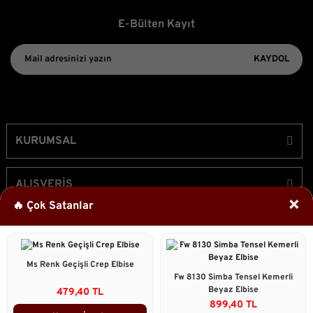
E-Bülten Kayıt
KAYDOL
KURUMSAL
ALIŞVERİŞ
×
🔥 Çok Satanlar
ÜYELİK
Ms Renk Geçişli Crep Elbise
Bizi Takip Edin!
Fw 8130 Simba Tensel Kemerli
Beyaz Elbise
479,40 TL
899,40 TL