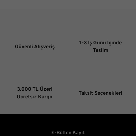
Yorum Yaz
Görüş ve önerileriniz için teşekkür ederiz.
Ürün resmi kalitesiz, bozuk veya görüntülenemiyor.
Ürün açıklamasında eksik bilgiler bulunuyor.
Ürün bilgilerinde hatalar bulunuyor.
1-3 İş Günü İçinde
Güvenli Alışveriş
Ürün fiyatı diğer sitelerden daha pahalı.
Teslim
Bu ürüne benzer farklı alternatifler olmalı.
3.000 TL Üzeri
Taksit Seçenekleri
Gönder
Ücretsiz Kargo
E-Bülten Kayıt