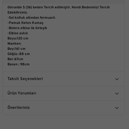
Görselde S (36) beden Tercih edilmiştir. Kendi Bedeninizi Tercih
Edebilirsiniz.
-Sol koltuk altından fermuarlı
-Pamuk Keten Kumaş
-Bolero elbise ile birleşik
-Elbise askılı
Boyu:120 cm
Manken:
Boy:161 cm
Göğüs :88 cm
Bel :67cm
Basen : 98cm
Taksit Seçenekleri
Ürün Yorumları
Önerileriniz
Bu ürüne ilk yorumu siz yapın!
Bu ürünün fiyat bilgisi, resim, ürün açıklamalarında ve diğer
konularda yetersiz gördüğünüz noktaları öneri formunu
kullanarak tarafımıza iletebilirsiniz.