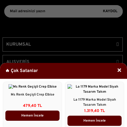
KAYDOL
KURUMSAL
ALIŞVERİŞ
×
🔥 Çok Satanlar
ÜYELİK
Ms Renk Geçişli Crep Elbise
Bizi Takip Edin!
La 1179 Marka Model Siyah
Tasarım Takım
479,40 TL
1.319,40 TL
Hemen İncele
Hemen İncele