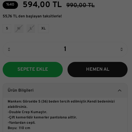
594,00 TL
990,00 TL
%40
55,76 TL den başlayan taksitlerle!
S
M
L
XL
SEPETE EKLE
HEMEN AL
Ürün Bilgileri
Manken: Görselde S (36) beden tercih edilmiştir.Kendi bedeninizi
alabilirsiniz.
-Double Crep Kumaştır.
-Çift kemerlidir kemerler pantolona aittir.
-Yanlardan cepli.
Boyu: 110 cm