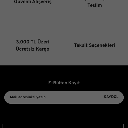
Güvenli Alışveriş
Ürün fiyatı diğer sitelerden daha pahalı.
Teslim
Bu ürüne benzer farklı alternatifler olmalı.
3.000 TL Üzeri
Taksit Seçenekleri
Gönder
Ücretsiz Kargo
E-Bülten Kayıt
KAYDOL