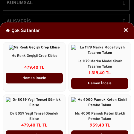
KURUMSAL
ALIŞVERİŞ
×
🔥 Çok Satanlar
ÜYELİK
Ms Renk Geçişli Crep Elbise
Bizi Takip Edin!
La 1179 Marka Model Siyah
Tasarım Takım
479,40 TL
1.319,40 TL
Hemen İncele
Hemen İncele
2023 © Caddstore Tüm Hakları Saklıdır.
Kredi kartı bilgileriniz 256bit SSL sertifikası ile korunmaktadır.
ile
ideasoft
e-
Dr 8059 Yeşil Tensel Gömlek
Ms 4000 Pamuk Keten Etekli
hazırlandı.
ticaret
Elbise
Pembe Takım
Çok Satanlar
paketleri
479,40 TL TL
959,40 TL