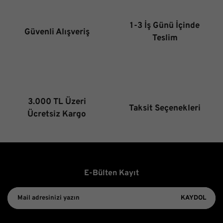
Ürün açıklamasında eksik bilgiler bulunuyor.
Ürün bilgilerinde hatalar bulunuyor.
1-3 İş Günü İçinde
Güvenli Alışveriş
Ürün fiyatı diğer sitelerden daha pahalı.
Teslim
Bu ürüne benzer farklı alternatifler olmalı.
3.000 TL Üzeri
Taksit Seçenekleri
Gönder
Ücretsiz Kargo
E-Bülten Kayıt
KAYDOL