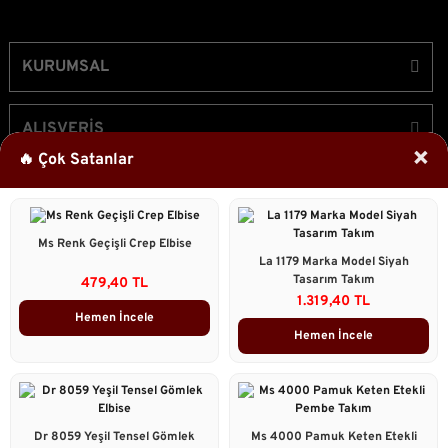
KURUMSAL
ALIŞVERİŞ
×
🔥 Çok Satanlar
ÜYELİK
Ms Renk Geçişli Crep Elbise
Bizi Takip Edin!
La 1179 Marka Model Siyah
Tasarım Takım
479,40 TL
1.319,40 TL
Hemen İncele
Hemen İncele
2023 © Caddstore Tüm Hakları Saklıdır.
Kredi kartı bilgileriniz 256bit SSL sertifikası ile korunmaktadır.
ile
ideasoft
e-
Dr 8059 Yeşil Tensel Gömlek
Ms 4000 Pamuk Keten Etekli