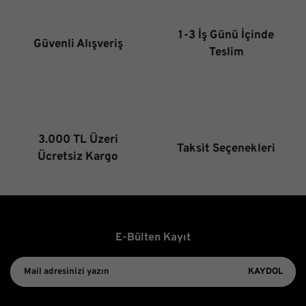
Ürün açıklamasında eksik bilgiler bulunuyor.
Ürün bilgilerinde hatalar bulunuyor.
1-3 İş Günü İçinde
Güvenli Alışveriş
Ürün fiyatı diğer sitelerden daha pahalı.
Teslim
Bu ürüne benzer farklı alternatifler olmalı.
3.000 TL Üzeri
Taksit Seçenekleri
Gönder
Ücretsiz Kargo
E-Bülten Kayıt
KAYDOL