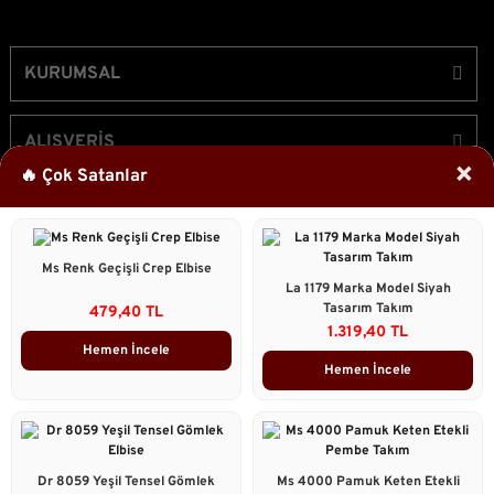
KURUMSAL
ALIŞVERİŞ
×
🔥 Çok Satanlar
ÜYELİK
Ms Renk Geçişli Crep Elbise
Bizi Takip Edin!
La 1179 Marka Model Siyah
Tasarım Takım
479,40 TL
1.319,40 TL
Hemen İncele
Hemen İncele
2023 © Caddstore Tüm Hakları Saklıdır.
Kredi kartı bilgileriniz 256bit SSL sertifikası ile korunmaktadır.
ile
ideasoft
e-
Dr 8059 Yeşil Tensel Gömlek
Ms 4000 Pamuk Keten Etekli