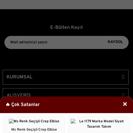
E-Bülten Kayıt
KAYDOL
KURUMSAL
ALIŞVERİŞ
×
🔥 Çok Satanlar
ÜYELİK
Ms Renk Geçişli Crep Elbise
Bizi Takip Edin!